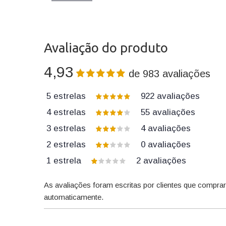
Avaliação do produto
4,93
de
983
avaliações
5 estrelas
922
avaliações
4 estrelas
55
avaliações
3 estrelas
4
avaliações
2 estrelas
0
avaliações
1 estrela
2
avaliações
As avaliações foram escritas por clientes que compra
automaticamente.