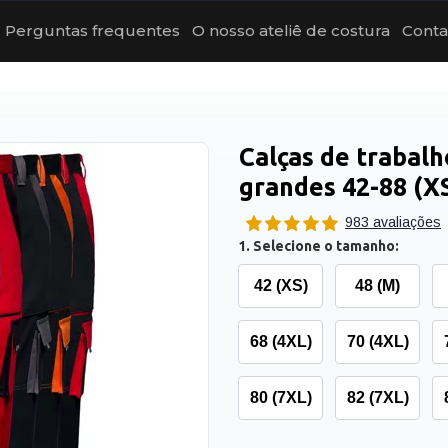
Perguntas frequentes
O nosso ateliê de costura
Conta
Calças de trabal
grandes 42-88 (X
983 avaliações
1. Selecione o tamanho:
42 (XS)
48 (M)
68 (4XL)
70 (4XL)
80 (7XL)
82 (7XL)