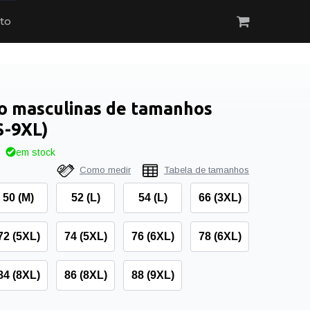
to
ho masculinas de tamanhos
S-9XL)
em stock
Como medir
Tabela de tamanhos
50 (M)
52 (L)
54 (L)
66 (3XL)
72 (5XL)
74 (5XL)
76 (6XL)
78 (6XL)
84 (8XL)
86 (8XL)
88 (9XL)