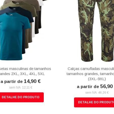
etas masculinas de tamanhos
Calças camufladas mascul
randes 2XL, 3XL, 4XL, 5XL
tamanhos grandes, tamanh
(3XL-9XL)
14,90 €
a partir de
56,90
a partir de
sem IVA 12,11 €
sem IVA 46,26 €
DETALHE DO PRODUTO
DETALHE DO PRODUT