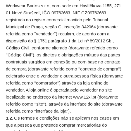
Workwear Bartos s.r.o, com sede em Havlíčkova 1155, 271
01 Nové Strašecí, IČO 09762663, NIF CZ09762663
registrada no registo comercial mantido pelo Tribunal
Municipal de Praga, seção C, inserção 342064 (doravante
referida como "vendedor") regulam, de acordo com a
disposição do § 1751 parágrafo 1 da Lei nº 89/2012 Sb.,
Código Civil, conforme alterado (doravante referido como
"Código Civil"), os direitos e obrigações mútuos das partes
contratuais surgidos em conexão ou com base no contrato
de compra (doravante referido como "contrato de compra")
celebrado entre o vendedor e outra pessoa física (doravante
referida como "comprador") através da loja online do
vendedor. A loja online é operada pelo vendedor no site
localizado no endereço da internet www.12xl.pt (doravante
referido como "site"), através da interface do site (doravante
referida como "interface da loja").
1.2.
Os termos e condições não se aplicam nos casos em
que a pessoa que pretende comprar mercadorias do