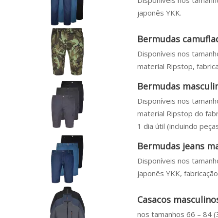
Disponíveis nos tamanho
japonês YKK.
Bermudas camuflad
Disponíveis nos tamanho
material Ripstop, fabric
Bermudas masculi
Disponíveis nos tamanho
material Ripstop do fa
1 dia útil (incluindo peça
Bermudas jeans ma
Disponíveis nos tamanho
japonês YKK, fabricação 
Casacos masculinos
nos tamanhos 66 – 84 