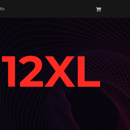
to
12XL