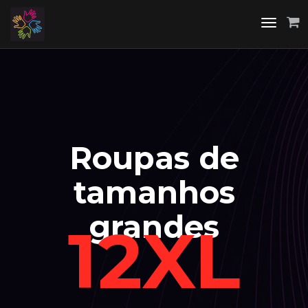
Toggle
navigati
Roupas de
tamanhos
grandes
12XL