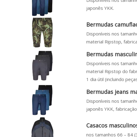
Disponíveis nos tamanho
japonês YKK.
Bermudas camuflad
Disponíveis nos tamanho
material Ripstop, fabric
Bermudas masculi
Disponíveis nos tamanho
material Ripstop do fa
1 dia útil (incluindo peça
Bermudas jeans ma
Disponíveis nos tamanho
japonês YKK, fabricação 
Casacos masculinos
nos tamanhos 66 – 84 