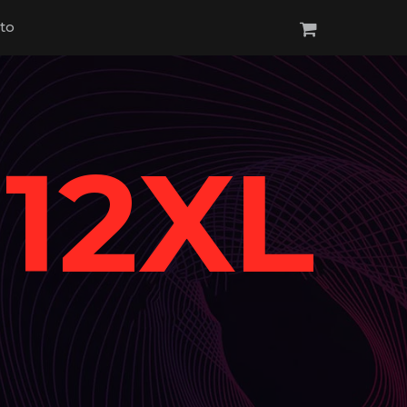
to
12XL