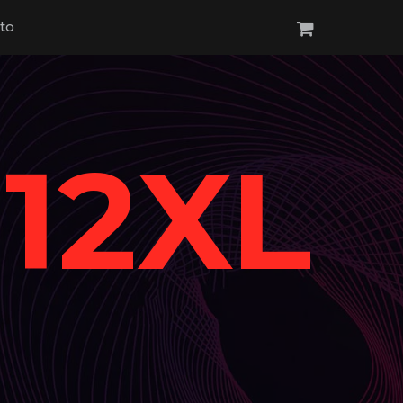
to
12XL