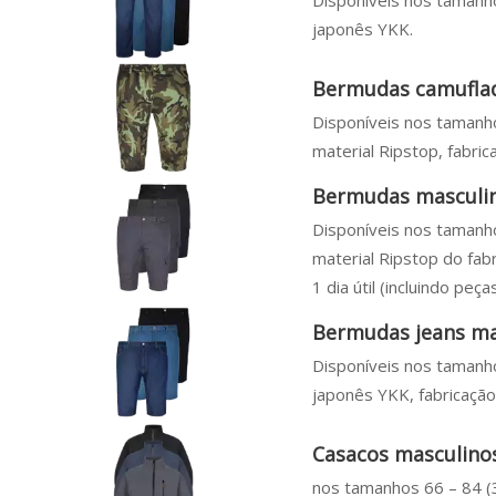
Disponíveis nos tamanho
japonês YKK.
Bermudas camuflad
Disponíveis nos tamanho
material Ripstop, fabric
Bermudas masculi
Disponíveis nos tamanho
material Ripstop do fa
1 dia útil (incluindo peça
Bermudas jeans ma
Disponíveis nos tamanho
japonês YKK, fabricação 
Casacos masculinos
nos tamanhos 66 – 84 